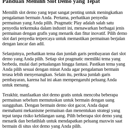
Panduan Memilih Slot Demo yang Tepat
Memilih slot demo yang tepat sangat penting untuk meningkatkan
pengalaman bermain Anda. Pertama, perhatikan penyedia
permainan yang Anda pilih. Pragmatic Play adalah salah satu
penyedia terkemuka dalam industri ini, menawarkan berbagai jenis
permainan dengan grafis yang menarik dan fitur inovatif. Pilih demo
slot dari penyedia terpercaya untuk memastikan permainan berjalan
dengan lancar dan adil.
Selanjutnya, perhatikan tema dan jumlah garis pembayaran dari slot
demo yang Anda pilih. Setiap slot pragmatic memiliki tema yang
berbeda, mulai dari petualangan hingga fantasi. Pastikan tema yang
Anda pilih sesuai dengan minat Anda agar pengalaman bermain
terasa lebih menyenangkan. Selain itu, periksa jumlah garis
pembayaran, karena hal ini akan mempengaruhi peluang Anda
untuk menang.
Terakhir, manfaatkan slot demo gratis untuk mencoba beberapa
permainan sebelum memutuskan untuk bermain dengan uang
sungguhan. Dengan bermain demo slot gacor, Anda dapat
memahami mekanisme permainan dan menentukan strategi yang
tepat tanpa risiko kehilangan uang. Pilih beberapa slot demo yang
menarik dan berlatihlah untuk mendapatkan peluang maxwin saat
bermain di situs slot demo yang Anda pilih.