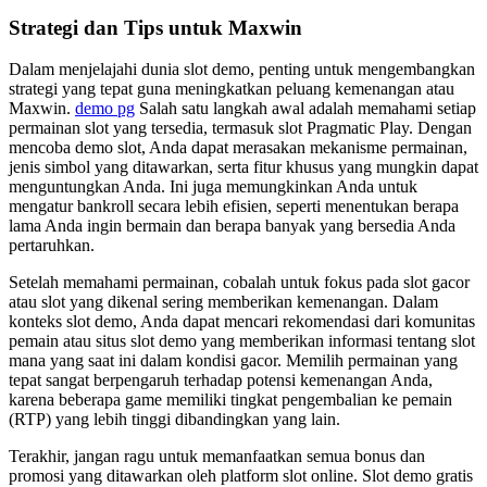
Strategi dan Tips untuk Maxwin
Dalam menjelajahi dunia slot demo, penting untuk mengembangkan
strategi yang tepat guna meningkatkan peluang kemenangan atau
Maxwin.
demo pg
Salah satu langkah awal adalah memahami setiap
permainan slot yang tersedia, termasuk slot Pragmatic Play. Dengan
mencoba demo slot, Anda dapat merasakan mekanisme permainan,
jenis simbol yang ditawarkan, serta fitur khusus yang mungkin dapat
menguntungkan Anda. Ini juga memungkinkan Anda untuk
mengatur bankroll secara lebih efisien, seperti menentukan berapa
lama Anda ingin bermain dan berapa banyak yang bersedia Anda
pertaruhkan.
Setelah memahami permainan, cobalah untuk fokus pada slot gacor
atau slot yang dikenal sering memberikan kemenangan. Dalam
konteks slot demo, Anda dapat mencari rekomendasi dari komunitas
pemain atau situs slot demo yang memberikan informasi tentang slot
mana yang saat ini dalam kondisi gacor. Memilih permainan yang
tepat sangat berpengaruh terhadap potensi kemenangan Anda,
karena beberapa game memiliki tingkat pengembalian ke pemain
(RTP) yang lebih tinggi dibandingkan yang lain.
Terakhir, jangan ragu untuk memanfaatkan semua bonus dan
promosi yang ditawarkan oleh platform slot online. Slot demo gratis