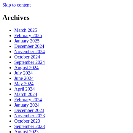
Skip to content
Archives
March 2025
February 2025
January 2025
December 2024
November 2024
October 2024
September 2024
August 2024
July 2024
June 2024
May 2024
April 2024
March 2024
February 2024
January 2024
December 2023
November 2023
October 2023
September 2023
August 2023